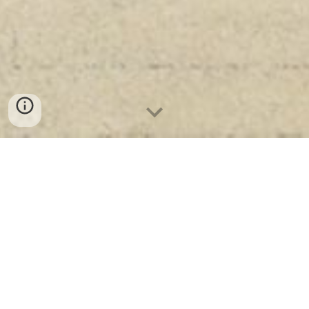
Il progetto
DiLiBas-MELL
(
Digital Libraries of
Basilicata - Medieval Latin Literature
) si occupa
dello studio delle produzioni letterarie del